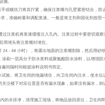
设施。
扳手或螺丝刀将其拧紧，确保注浆嘴与孔壁紧密结合，防
要求，准确称量和调配浆液。一般是将主剂和固化剂按照
通过注浆机将浆液缓慢注入孔内。注浆过程中要密切观察
后用堵头将注浆嘴封堵住。
24 - 48 小时），将露出地面的注浆嘴割除，然后用
围内，涂刷一层高分子防水浆料或聚氨酯防水涂料，以增强
遍，每遍间隔时间根据涂料说明书而定。
试验。将卫生间的地漏堵住，向卫生间内注水，使水位达到一
期间要密切关注楼下对应位置是否有漏水现象，如果没有漏水
间内的水排净，清理施工现场，将物品放回原位，卫生间