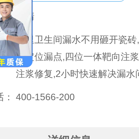
域：
德清
家里卫生间漏水不用砸开瓷砖
准定位漏点,四位一体靶向注
注浆修复,2小时快速解决漏水
话：
400-1566-200