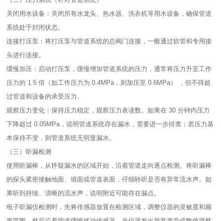
关闭用水设备：关闭所有水龙头、热水器、洗衣机等用水设备，确保管道
系统处于封闭状态。​
连接打压泵：将打压泵与管道系统的总阀门连接，一般通过软管和专用接
头进行连接。​
缓慢加压：启动打压泵，缓慢增加管道系统的压力，通常将压力升至工作
压力的 1.5 倍（如工作压力为 0.4MPa，则加压至 0.6MPa） ，但不得超
过管道和设备的承受压力。​
观察压力变化：保持压力稳定，观察压力表读数。如果在 30 分钟内压力
下降超过 0.05MPa，说明管道系统存在漏水，需要进一步排查；若压力基
本保持不变，则管道系统无明显漏水。​
（三）听漏检测​
使用听漏棒，从怀疑漏水的区域开始，沿着管道走向逐点检测。将听漏棒
的探头紧密接触地面、墙面或管道表面，仔细聆听是否有异常流水声。如
果听到持续、清晰的流水声，说明附近可能存在漏点。​
电子听漏仪检测时，先将传感器放置在检测区域，调整仪器的灵敏度和频
率范围。然后沿着管道缓慢移动传感器，当仪器发出异常声音或数值突然