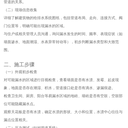
管道的关系。​
（二）现场信息收集​
详细了解建筑物的给排水系统图纸，包括管道布局、走向、连接方式、阀
门位置等，明确可能出现漏水的区域。​
与住户或相关管理人员沟通，询问漏水发生的时间、频率、表现症状（如
墙面渗水、地面潮湿、水表异常转动等），初步判断漏水类型和大致范
围。​
二、施工步骤​
（一）外观初步检查​
对可能漏水的区域进行目视检查，查看墙面是否有水渍、发霉、起皮现
象，地面是否存在潮湿、积水，管道接口处是否有滴水、渗漏痕迹。​
检查卫生间、厨房、阳台等易漏水区域的地砖、墙砖是否有空鼓，空鼓部
位可能隐藏漏水点。​
观察天花板是否有水渍，确定水渍的形状、大小和位置，水渍中心往往与
漏点位置相关。​
（二）压力测试（针对管道系统）​